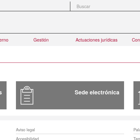
Buscar
erno
Gestión
Actuaciones jurídicas
Con
s
Sede electrónica
Menú
M
Aviso legal
Pal
Accesibilidad
Te