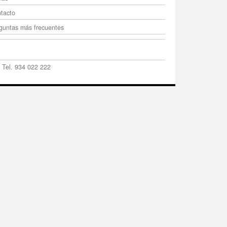
tacto
guntas más frecuentes
 Tel. 934 022 222