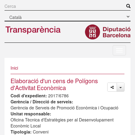
Vés
al
Cerca
contingut
Navegac
mòbil
Inici
Elaboració d'un cens de Polígons
d'Activitat Econòmica
Codi d'expedient:
2017/6786
Gerència / Direcció de serveis:
Gerència de Serveis de Promoció Econòmica i Ocupació
Unitat responsable:
Oficina Tècnica d'Estratègies per al Desenvolupament
Econòmic Local
Tipologia:
Conveni