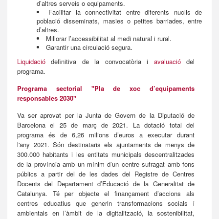
d’altres serveis o equipaments.
Facilitar la connectivitat entre diferents nuclis de
població disseminats, masies o petites barriades, entre
d’altres.
Millorar l’accessibilitat al medi natural i rural.
Garantir una circulació segura.
Liquidació
definitiva de la convocatòria i
avaluació
del
programa.
Programa sectorial "Pla de xoc d’equipaments
responsables 2030"
Va ser aprovat per la Junta de Govern de la Diputació de
Barcelona el 25 de març de 2021. La dotació total del
programa és de 6,26 milions d’euros a executar durant
l'any 2021. Són destinataris els ajuntaments de menys de
300.000 habitants i les entitats municipals descentralitzades
de la província amb un mínim d’un centre sufragat amb fons
públics a partir del de les dades del Registre de Centres
Docents del Departament d’Educació de la Generalitat de
Catalunya. Té per objecte el finançament d’accions als
centres educatius que generin transformacions socials i
ambientals en l’àmbit de la digitalització, la sostenibilitat,