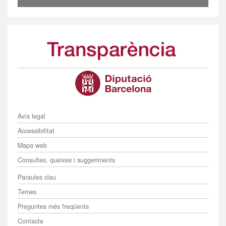
Menú
Avís legal
Accessibilitat
Mapa web
Consultes, queixes i suggeriments
Menú
Paraules clau
Temes
Preguntes més freqüents
Contacte