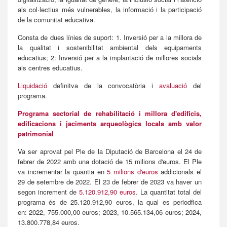
als col·lectius més vulnerables, la informació i la participació
de la comunitat educativa.
Consta de dues línies de suport: 1. Inversió per a la millora de
la qualitat i sostenibilitat ambiental dels equipaments
educatius; 2: Inversió per a la implantació de millores socials
als centres educatius.
Liquidació
definitva de la convocatòria i
avaluació
del
programa.
Programa sectorial de rehabilitació i millora d'edificis,
edificacions i jaciments arqueològics locals amb valor
patrimonial
Va ser aprovat pel Ple de la Diputació de Barcelona el 24 de
febrer de 2022 amb una dotació de 15 milions d'euros. El Ple
va incrementar la quantia en
5 milions d'euros
addicionals el
29 de setembre de 2022. El 23 de febrer de 2023 va haver un
segon increment de
5.120.912,90 euros
. La quantitat total del
programa és de 25.120.912,90 euros, la qual es periodfica
en: 2022, 755.000,00 euros; 2023, 10.565.134,06 euros; 2024,
13.800.778,84 euros.