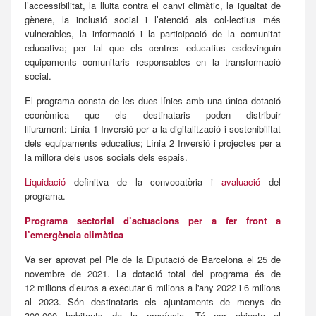
l’accessibilitat, la lluita contra el canvi climàtic, la igualtat de
gènere, la inclusió social i l’atenció als col·lectius més
vulnerables, la informació i la participació de la comunitat
educativa; per tal que els centres educatius esdevinguin
equipaments comunitaris responsables en la transformació
social.
El programa consta de les dues línies amb una única dotació
econòmica que els destinataris poden distribuir
lliurament: Línia 1 Inversió per a la digitalització i sostenibilitat
dels equipaments educatius; Línia 2 Inversió i projectes per a
la millora dels usos socials dels espais.
Liquidació
definitva de la convocatòria i
avaluació
del
programa.
Programa sectorial d’actuacions per a fer front a
l’emergència climàtica
Va ser aprovat pel Ple de la Diputació de Barcelona el 25 de
novembre de 2021. La dotació total del programa és de
12 milions d’euros a executar 6 milions a l'any 2022 i 6 milions
al 2023. Són destinataris els ajuntaments de menys de
300.000 habitants de la província. Té per objecte el