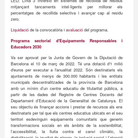
LED; Línia 3 Inversió en sistemes de recollida de residus
mitjançant tancaments intel·ligents per millorar els
percentatges de recollida selectiva i avançar cap al residu
zero.
Liquidació
de la convocatòria i
avaluació
del programa.
Programa sectorial d'Equipaments Responsables i
Educadors 2030
Va ser aprovat per la Junta de Govern de la Diputació de
Barcelona el 10 de març de 2022. Té una dotació d'1 milió
d'euros per executar a l'anualitat 2022. Són destinataris els
ajuntaments de menys de 300.000 habitants i les entitats
municipals descentralitzades de la província de Barcelona
amb un mínim d’un centre educatiu de titularitat pública, a
partir de les dades del Registre de Centres Docents del
Departament d’Educació de la Generalitat de Catalunya. El
seu objectiu és finançar accions i prestar de recursos als ens
destinataris per tal que els centres educatius ubicats en el seu
territori esdevinguin equipaments comunitaris que generin
transformacions socials en els àmbits de la sostenibilitat,
l’accessibilitat, la lluita contra el canvi climàtic, la
digitalització, la igualtat de gènere, la inclusió social i l’atenció