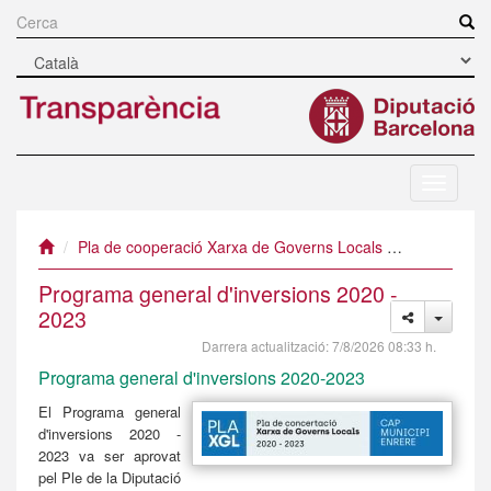
Vés
al
Cerca
contingut
Navegac
mòbil
Pla de cooperació Xarxa de Governs Locals
Xarxa de Go
Programa general d'inversions 2020 -
2023
Darrera actualització:
7/8/2026 08:33 h.
Programa general d'inversions 2020-2023
El Programa general
d'inversions 2020 -
2023 va ser aprovat
pel Ple de la Diputació