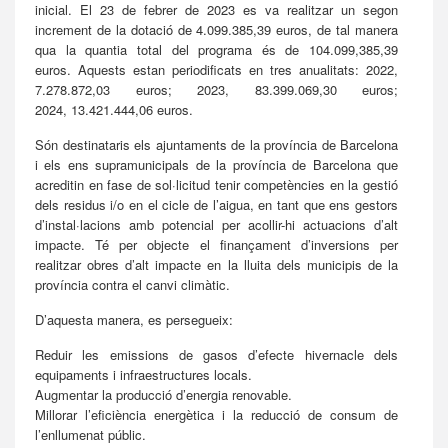
inicial. El 23 de febrer de 2023 es va realitzar un segon
increment de la dotació de 4.099.385,39 euros, de tal manera
qua la quantia total del programa és de 104.099,385,39
euros. Aquests estan periodificats en tres anualitats: 2022,
7.278.872,03 euros; 2023, 83.399.069,30 euros;
2024, 13.421.444,06 euros.
Són destinataris els ajuntaments de la província de Barcelona
i els ens supramunicipals de la província de Barcelona que
acreditin en fase de sol·licitud tenir competències en la gestió
dels residus i/o en el cicle de l’aigua, en tant que ens gestors
d’instal·lacions amb potencial per acollir-hi actuacions d’alt
impacte. Té per objecte el finançament d’inversions per
realitzar obres d’alt impacte en la lluita dels municipis de la
província contra el canvi climàtic.
D’aquesta manera, es persegueix:
Reduir les emissions de gasos d’efecte hivernacle dels
equipaments i infraestructures locals.
Augmentar la producció d’energia renovable.
Millorar l’eficiència energètica i la reducció de consum de
l’enllumenat públic.