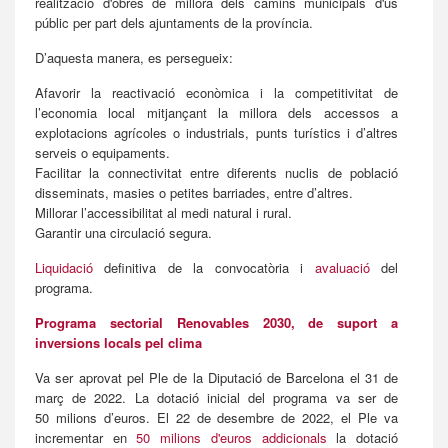
realització d'obres de millora dels camins municipals d'ús
públic per part dels ajuntaments de la província.
D’aquesta manera, es persegueix:
Afavorir la reactivació econòmica i la competitivitat de
l’economia local mitjançant la millora dels accessos a
explotacions agrícoles o industrials, punts turístics i d’altres
serveis o equipaments.
Facilitar la connectivitat entre diferents nuclis de població
disseminats, masies o petites barriades, entre d’altres.
Millorar l’accessibilitat al medi natural i rural.
Garantir una circulació segura.
Liquidació
definitiva de la convocatòria i
avaluació
del
programa.
Programa sectorial Renovables 2030, de suport a
inversions locals pel clima
Va ser aprovat pel Ple de la Diputació de Barcelona el 31 de
març de 2022. La dotació inicial del programa va ser de
50 milions d’euros. El 22 de desembre de 2022, el Ple va
incrementar en
50 milions d'euros addicionals
la dotació