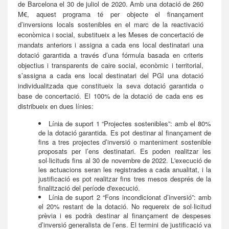
de Barcelona el 30 de juliol de 2020. Amb una dotació de 260
M€, aquest programa té per objecte el finançament
d’inversions locals sostenibles en el marc de la reactivació
econòmica i social, substitueix a les Meses de concertació de
mandats anteriors i assigna a cada ens local destinatari una
dotació garantida a través d’una fórmula basada en criteris
objectius i transparents de caire social, econòmic i territorial,
s’assigna a cada ens local destinatari del PGI una dotació
individualitzada que constitueix la seva dotació garantida o
base de concertació. El 100% de la dotació de cada ens es
distribueix en dues línies:
Línia de suport 1 “Projectes sostenibles”: amb el 80%
de la dotació garantida. Es pot destinar al finançament de
fins a tres projectes d’inversió o manteniment sostenible
proposats per l’ens destinatari. Es poden realitzar les
sol·licituds fins al 30 de novembre de 2022. L'execució de
les actuacions seran les registrades a cada anualitat, i la
justificació es pot realitzar fins tres mesos després de la
finalització del període d'execució.
Línia de suport 2 “Fons incondicionat d’inversió”: amb
el 20% restant de la dotació. No requereix de sol·licitud
prèvia i es podrà destinar al finançament de despeses
d’inversió generalista de l’ens. El termini de justificació va