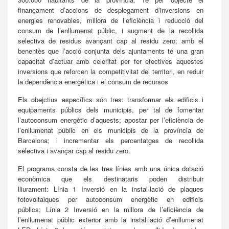
finançament d’accions de desplegament d’inversions en
energies renovables, millora de l’eficiència i reducció del
consum de l’enllumenat públic, i augment de la recollida
selectiva de residus avançant cap al residu zero; amb el
benentès que l’acció conjunta dels ajuntaments té una gran
capacitat d’actuar amb celeritat per fer efectives aquestes
inversions que reforcen la competitivitat del territori, en reduir
la dependència energètica i el consum de recursos
Els obejctius específics són tres: transformar els edificis i
equipaments públics dels municipis, per tal de fomentar
l’autoconsum energètic d’aquests; apostar per l’eficiència de
l’enllumenat públic en els municipis de la província de
Barcelona; i incrementar els percentatges de recollida
selectiva i avançar cap al residu zero.
El programa consta de les tres línies amb una única dotació
econòmica que els destinataris poden distribuir
lliurament: Línia 1 Inversió en la instal·lació de plaques
fotovoltaiques per autoconsum energètic en edificis
públics; Línia 2 Inversió en la millora de l’eficiència de
l’enllumenat públic exterior amb la instal·lació d’enllumenat