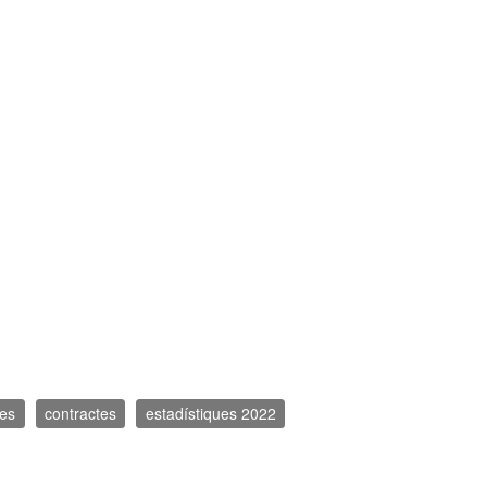
ues
contractes
estadístiques 2022