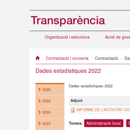
Vés
al
contingut
Organització i estructura
Acció de gov
Contractació i convenis
Contractació
Da
Dades estadístiques 2022
Dades estadístiques 2022
2026
Adjunt
2025
INFORME DE L'ACTIVITAT C
2024
Temes:
Administració local
2023