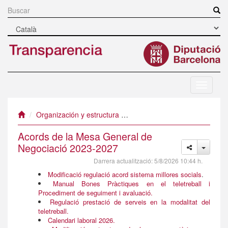
Ir
al
Buscar
contenido
principal
Navegac
mòbil
Organización y estructura
Estructura y recursos humano
Acords de la Mesa General de
Negociació 2023-2027
Darrera actualització:
5/8/2026 10:44 h.
Modificació regulació acord sistema millores socials
.
Manual Bones Pràctiques en el teletreball i
Procediment de seguiment i avaluació.
Regulació prestació de serveis en la modalitat del
teletreball.
Calendari laboral 2026.