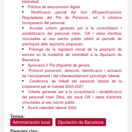
teletreball.
Política de desconnexió digital.
Modificació parcial del text d'Especificacions
Reguladores del Pla de Pensions, art. 9 sistema
incorporació del personal.
Acordar criteris generals per a la consolidació i
estabilització del personal interí, OA i resta d'entitas
vinculades al seu sector públic referit al període de
pràctiques dels aspirants proposats.
Pròrroga de la regulació inicial de la prestació de
serveis en la modalitat de teletreball a la Diputació de
Barcelona.
Aprovació II Pla d'Igualtat de gènere.
Protocol prevenció, detecció, identificació i actuació
de l’assetjament i del ciberassetjament psicològic laboral.
Condicions de treball del personal laboral de la
corporació per al mandat 2023-2027.
Criteris generals per a la consolidació i estabilització
del personal interí Diba, els seus OA i resta d’entitats
vinculades al seu sector públic.
Acord calendari laboral 2024.
Temes:
Administración local
Diputación de Barcelona
Paraules clau: