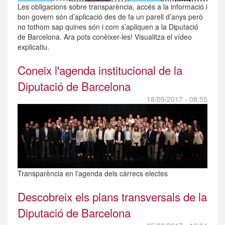
Les obligacions sobre transparència, accés a la informació i
bon govern són d’aplicació des de fa un parell d’anys però
no tothom sap quines són i com s’apliquen a la Diputació
de Barcelona. Ara pots conèixer-les! Visualitza el vídeo
explicatiu.
Coneix l'agenda institucional de la
Diputació de Barcelona
18/09/2017 - 08:55
Transparència en l'agenda dels càrrecs electes
Descobreix els plans transversals de la
Diputació de Barcelona