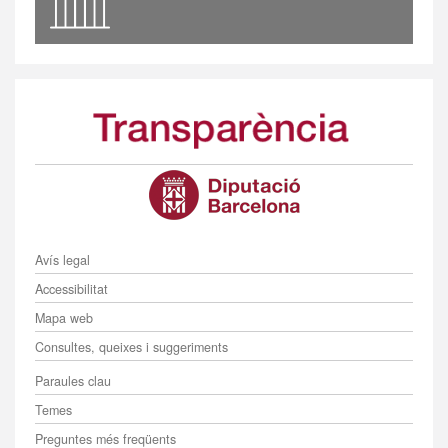
Menú
Avís legal
Accessibilitat
Mapa web
Consultes, queixes i suggeriments
Menú
Paraules clau
Temes
Preguntes més freqüents